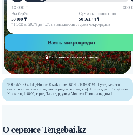
10 000 ₸
300 0
Вы берёте
Сумма к погашению
50 000 ₸
50 362.44 ₸
* ГЭСВ от 29.3% до 45.7%, в зависимости от срока микрокредита
Взять микрокредит
Ваши данные надежно защищены
ТОО «МФО «TodayFinance Kazakhstan», БИН: 210840019151 уведомляет о
смене своего местонахождения (юридического адреса). Новый адрес: Республика
Казахстан, 140000, город Павлодар, улица Михаила Исиналиева, дом 1.
О сервисе Tengebai.kz