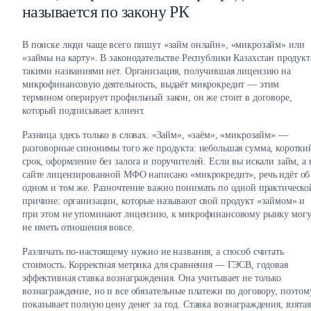
называется по закону РК
В поиске люди чаще всего пишут «займ онлайн», «микрозайм» или
«займы на карту». В законодательстве Республики Казахстан продукт
такими названиями нет. Организация, получившая лицензию на
микрофинансовую деятельность, выдаёт микрокредит — этим
термином оперирует профильный закон, он же стоит в договоре,
который подписывает клиент.
Разница здесь только в словах. «Займ», «заём», «микрозайм» —
разговорные синонимы того же продукта: небольшая сумма, коротки
срок, оформление без залога и поручителей. Если вы искали займ, а 
сайте лицензированной МФО написано «микрокредит», речь идёт об
одном и том же. Разночтение важно понимать по одной практическо
причине: организации, которые называют свой продукт «займом» и
при этом не упоминают лицензию, к микрофинансовому рынку могу
не иметь отношения вовсе.
Различать по-настоящему нужно не названия, а способ считать
стоимость. Корректная метрика для сравнения — ГЭСВ, годовая
эффективная ставка вознаграждения. Она учитывает не только
вознаграждение, но и все обязательные платежи по договору, поэтом
показывает полную цену денег за год. Ставка вознаграждения, взятая