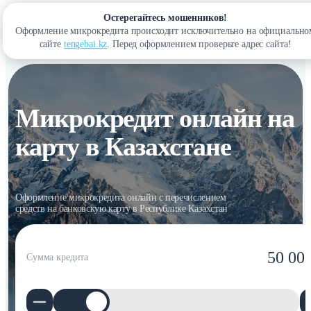
Остерегайтесь мошенников!
Оформление микрокредита происходит исключительно на официально
Войти
сайте
tengebai.kz
. Перед оформлением проверьте адрес сайта!
Микрокредит онлайн на
карту в Казахстане
Оформление микрокредита онлайн с перечислением
средств на банковскую карту в Республике Казахстан
50 00
Сумма кредита