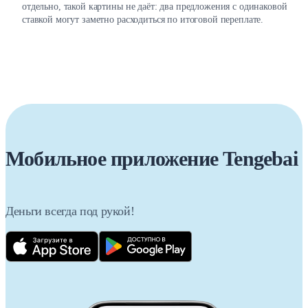
отдельно, такой картины не даёт: два предложения с одинаковой
ставкой могут заметно расходиться по итоговой переплате.
На каких условиях Tengebai выдаёт
микрокредиты
Ниже — ориентировочные параметры, на которых предоставляются
микрокредиты онлайн в Tengebai:
Параметр
Значение
Мобильное приложение Tengebai
Минимальная сумма
10 000 ₸
Деньги всегда под рукой!
Максимальная сумма
300 000 ₸
Срок
До 20 дней
Ставка вознаграждения
От 25,5% годовых