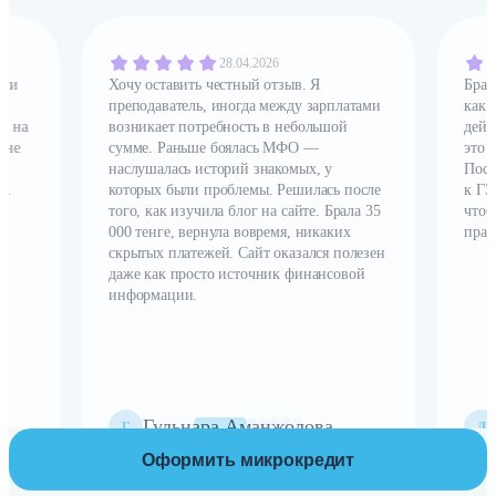
28.04.2026
ьги
Хочу оставить честный отзыв. Я
Брал
преподаватель, иногда между зарплатами
как 
и на
возникает потребность в небольшой
дейс
 не
сумме. Раньше боялась МФО —
это 
наслушалась историй знакомых, у
Посл
i.
которых были проблемы. Решилась после
к ГЭ
х
того, как изучила блог на сайте. Брала 35
чтоб
 в
000 тенге, вернула вовремя, никаких
прав
у!
скрытых платежей. Сайт оказался полезен
даже как просто источник финансовой
информации.
Гульнара Аманжолова
Г
Д
Оформить микрокредит