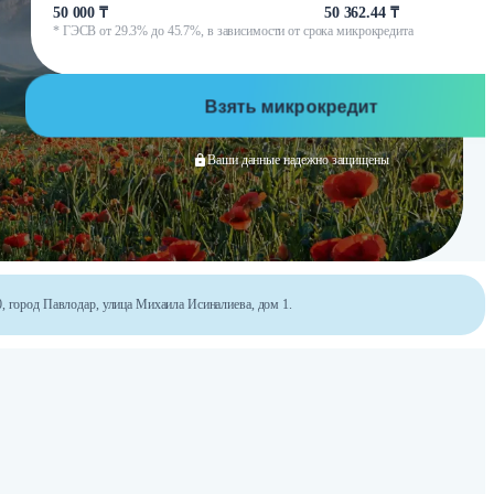
50 000 ₸
50 362.44 ₸
* ГЭСВ от 29.3% до 45.7%, в зависимости от срока микрокредита
Взять микрокредит
Ваши данные надежно защищены
, город Павлодар, улица Михаила Исиналиева, дом 1.