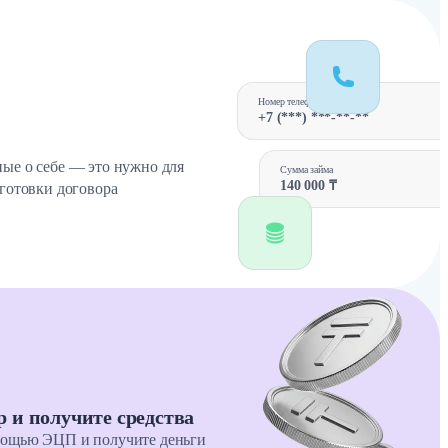
Номер телефона
+7 (***) ***-**-**
ые о себе — это нужно для
Сумма займа
140 000 ₸
дготовки договора
р и получите средства
мощью ЭЦП и получите деньги