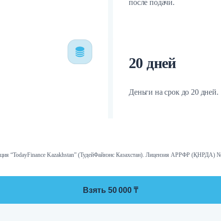
после подачи.
20 дней
Деньги на срок до 20 дней.
ция “TodayFinance Kazakhstan” (ТудейФайнэнс Казахстан). Лицензия АРРФР (ҚНРДА) №1
Взять 50 000 ₸