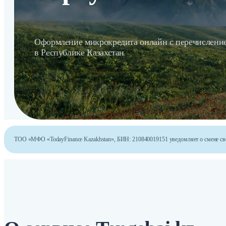
Оформление микрокредита онлайн с перечисление
в Республике Казахстан
ТОО «МФО «TodayFinance Kazakhstan», БИН: 210840019151 уведомляет о смене свое