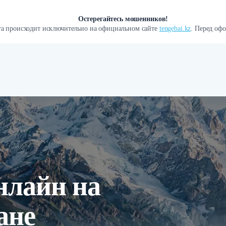
Остерегайтесь мошенников!
а происходит исключительно на официальном сайте
tengebai.kz
. Перед офо
нлайн на
ане