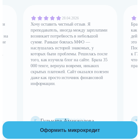
28.04.2026
ьги
Хочу оставить честный отзыв. Я
Брал
преподаватель, иногда между зарплатами
как 
и на
возникает потребность в небольшой
дейс
 не
сумме. Раньше боялась МФО —
это 
наслушалась историй знакомых, у
Посл
i.
которых были проблемы. Решилась после
к ГЭ
х
того, как изучила блог на сайте. Брала 35
чтоб
 в
000 тенге, вернула вовремя, никаких
прав
у!
скрытых платежей. Сайт оказался полезен
даже как просто источник финансовой
информации.
Гульнара Аманжолова
Г
Д
Оформить микрокредит