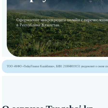
Оформление микрокредита онлайн с перечисление
в Республике Казахстан
ТОО «МФО «TodayFinance Kazakhstan», БИН: 210840019151 уведомляет о смене свое