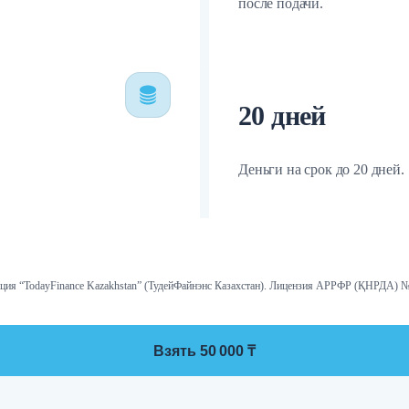
после подачи.
20 дней
Деньги на срок до 20 дней.
ция “TodayFinance Kazakhstan” (ТудейФайнэнс Казахстан). Лицензия АРРФР (ҚНРДА) №1
Взять 50 000 ₸