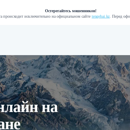
Остерегайтесь мошенников!
а происходит исключительно на официальном сайте
tengebai.kz
. Перед офо
нлайн на
ане