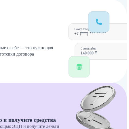
Номер телефона
+7 (***) ***-**-**
ые о себе — это нужно для
Сумма займа
140 000 ₸
дготовки договора
р и получите средства
мощью ЭЦП и получите деньги