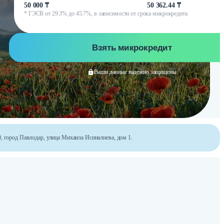
50 000 ₸
50 362.44 ₸
* ГЭСВ от 29.3% до 45.7%, в зависимости от срока микрокредита
Взять микрокредит
Ваши данные надежно защищены
, город Павлодар, улица Михаила Исиналиева, дом 1.