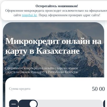
Остерегайтесь мошенников!
Оформление микрокредита происходит исключительно на официально
Войти
сайте
tengebai.kz
. Перед оформлением проверьте адрес сайта!
Микрокредит онлайн на
карту в Казахстане
Оформление микрокредита онлайн с перечислением
средств на банковскую карту в Республике Казахстан
50 00
Сумма кредита