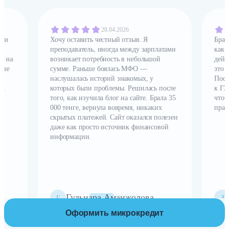
28.04.2026
ьги
Хочу оставить честный отзыв. Я
Брал
преподаватель, иногда между зарплатами
как 
и на
возникает потребность в небольшой
дейс
 не
сумме. Раньше боялась МФО —
это 
наслушалась историй знакомых, у
Посл
i.
которых были проблемы. Решилась после
к ГЭ
х
того, как изучила блог на сайте. Брала 35
чтоб
 в
000 тенге, вернула вовремя, никаких
прав
у!
скрытых платежей. Сайт оказался полезен
даже как просто источник финансовой
информации.
Гульнара Аманжолова
Г
Д
Оформить микрокредит