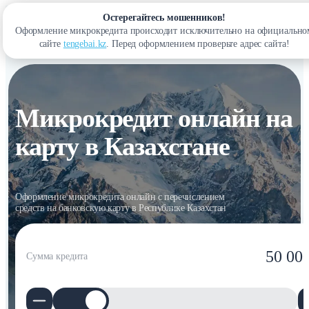
Остерегайтесь мошенников!
Оформление микрокредита происходит исключительно на официально
Войти
сайте
tengebai.kz
. Перед оформлением проверьте адрес сайта!
Микрокредит онлайн на
карту в Казахстане
Оформление микрокредита онлайн с перечислением
средств на банковскую карту в Республике Казахстан
50 00
Сумма кредита