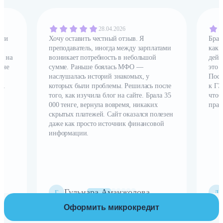
28.04.2026
ьги
Хочу оставить честный отзыв. Я
Брал
преподаватель, иногда между зарплатами
как 
и на
возникает потребность в небольшой
дейс
 не
сумме. Раньше боялась МФО —
это 
наслушалась историй знакомых, у
Посл
i.
которых были проблемы. Решилась после
к ГЭ
х
того, как изучила блог на сайте. Брала 35
чтоб
 в
000 тенге, вернула вовремя, никаких
прав
у!
скрытых платежей. Сайт оказался полезен
даже как просто источник финансовой
информации.
Гульнара Аманжолова
Г
Д
Оформить микрокредит