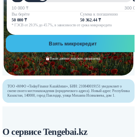
10 000 ₸
300 0
Вы берёте
Сумма к погашению
50 000 ₸
50 362.44 ₸
* ГЭСВ от 29.3% до 45.7%, в зависимости от срока микрокредита
Взять микрокредит
Ваши данные надежно защищены
ТОО «МФО «TodayFinance Kazakhstan», БИН: 210840019151 уведомляет о
смене своего местонахождения (юридического адреса). Новый адрес: Республика
Казахстан, 140000, город Павлодар, улица Михаила Исиналиева, дом 1.
О сервисе Tengebai.kz