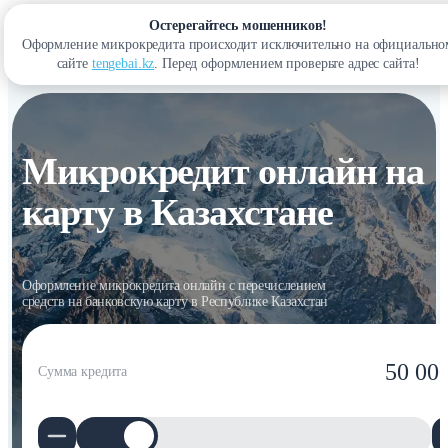
Остерегайтесь мошенников!
Оформление микрокредита происходит исключительно на официально
Войти
сайте
tengebai.kz
. Перед оформлением проверьте адрес сайта!
Микрокредит онлайн на
карту в Казахстане
Оформление микрокредита онлайн с перечислением
средств на банковскую карту в Республике Казахстан
50 00
Сумма кредита