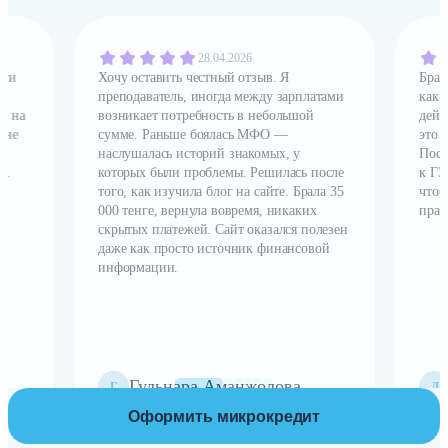
28.04.2026
ьги
Хочу оставить честный отзыв. Я
Брал
преподаватель, иногда между зарплатами
как 
и на
возникает потребность в небольшой
дейс
 не
сумме. Раньше боялась МФО —
это 
наслушалась историй знакомых, у
Посл
i.
которых были проблемы. Решилась после
к ГЭ
х
того, как изучила блог на сайте. Брала 35
чтоб
 в
000 тенге, вернула вовремя, никаких
прав
у!
скрытых платежей. Сайт оказался полезен
даже как просто источник финансовой
информации.
Гульнара Аманжолова
Г
Д
Оформить микрокредит