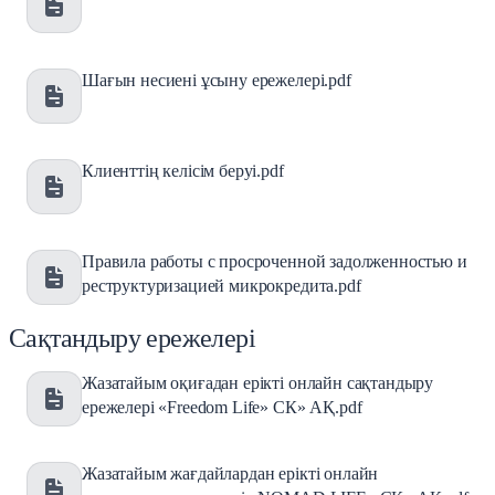
Шағын несиені ұсыну ережелері.pdf
Клиенттің келісім беруі.pdf
Правила работы с просроченной задолженностью и
реструктуризацией микрокредита.pdf
Сақтандыру ережелері
Жазатайым оқиғадан ерікті онлайн сақтандыру
ережелері «Freedom Life» СК» АҚ.pdf
Жазатайым жағдайлардан ерікті онлайн