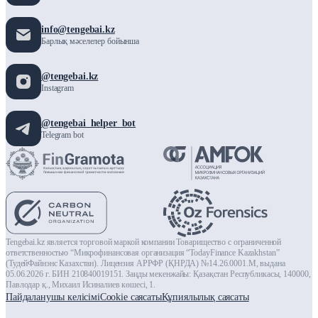
info@tengebai.kz
Барлық мәселелер бойынша
@tengebai.kz
Instagram
@tengebai_helper_bot
Telegram bot
Tengebai.kz является торговой маркой компании Товарищество с ограниченной
ответственностью “Микрофинансовая организация “TodayFinance Kazakhstan”
(ТудейФайнэнс Казахстан). Лицензия АРРФР (ҚНРДА) №14.26.0001.М, выдана
05.06.2026 г. БИН 210840019151. Заңды мекенжайы: Қазақстан Республикасы, 140000,
Павлодар қ., Михаил Исиналиев көшесі, 1.
Пайдаланушы келісімі
Сookie саясаты
Құпиялылық саясаты