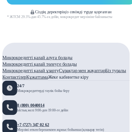
Cіздің деректеріңіз сенімді түрде қорғалған
* ЖТСМ 29.3%-дан 45.7%-ға дейін, микрокредит мерзіміне байланысты
Микрокредитті қалай алуға болады
Микрокредитті қалай төлеуге болады
Микрокредитті қалай ұзарту
Сұрақтар мен жауаптар
Біз туралы
Контактілер
Құжаттама
Жеке кабинетке кіру
24/7
Микрокредиттерді тәулік бойы беру
8 (800) 0040014
Ыстық желі 9:00-ден 19:00-ге дейін
+7 (727) 347 02 62
Мерзімі өткен берешекпен жұмыс бойынша (қоңырау тегін)