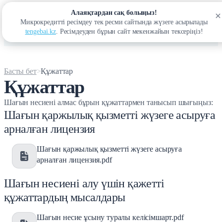
Алаяқтардан сақ болыңыз!
Микрокредитті ресімдеу тек ресми сайтында жүзеге асырылады
Кіру
tengebai.kz
. Ресімдеуден бұрын сайт мекенжайын тексеріңіз!
Басты бет
Құжаттар
Құжаттар
Шағын несиені алмас бұрын құжаттармен танысып шығыңыз:
Шағын қаржылық қызметті жүзеге асыруға
арналған лицензия
Шағын қаржылық қызметті жүзеге асыруға
арналған лицензия.pdf
Шағын несиені алу үшін қажетті
құжаттардың мысалдары
Шағын несие ұсыну туралы келісімшарт.pdf