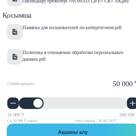
сақтандыру ережелері «NOMAD LIFE» СК» АҚ.pdf
Қосымша
Памятка для пользователей по кибергигиене.pdf
Политика в отношении обработки персональных
данных.pdf
50 000 
Сумма кредита
10 000 ₸
300 000
Сіз 50 000 ₸ аласыз
Өтеу сомасы - 50 362.44 ₸
Ақшаны алу