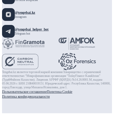
@tengebai.kz
Instagram
@tengebai_helper_bot
Telegram bot
Tengebai.kz является торговой маркой компании Товарищество с ограниченной
ответственностью “Микрофинансовая организация “TodayFinance Kazakhstan”
(ТудейФайнэнс Казахстан). Лицензия АРРФР (ҚНРДА) №14.26.0001.М, выдана
05.06.2026 г. БИН 210840019151. Юридический адрес: Республика Казахстан, 140000,
город Павлодар, улица Михаила Исиналиева, дом 1.
Пользовательское соглашение
Политика Cookie
Политика конфиденциальности