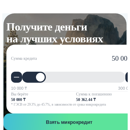
Получите деньги
на лучших условиях
50 00
Сумма кредита
10 000 ₸
300 0
Вы берёте
Сумма к погашению
50 000 ₸
50 362.44 ₸
* ГЭСВ от 29.3% до 45.7%, в зависимости от срока микрокредита
Взять микрокредит