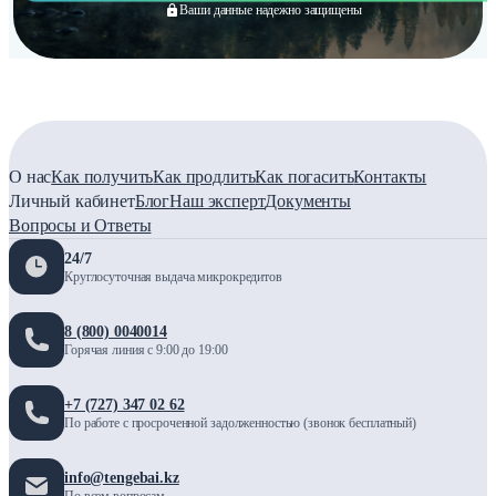
Ваши данные надежно защищены
О нас
Как получить
Как продлить
Как погасить
Контакты
Личный кабинет
Блог
Наш эксперт
Документы
Вопросы и Ответы
24/7
Круглосуточная выдача микрокредитов
8 (800) 0040014
Горячая линия с 9:00 до 19:00
+7 (727) 347 02 62
По работе с просроченной задолженностью (звонок бесплатный)
info@tengebai.kz
По всем вопросам