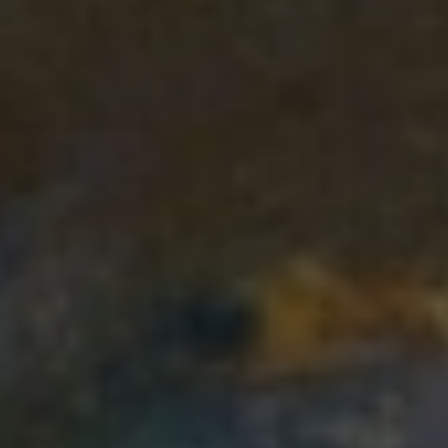
Кому подходит займ по ИИН
Это не только для тех, у кого всё идеально с финансами. Tengebai
работает с разными ситуациями:
Неофициальный или нерегулярный доход — подтверждать занятость
не нужно
Проблемная кредитная история — первый займ на небольшую сумму
поможет её улучшить
Студенты и пенсионеры — возрастной порог 18–75 лет, банки таким
категориям отказывают чаще
Деньги нужны срочно ночью или в выходной — система работает