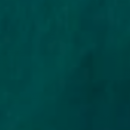
Если первый займ одобрили на меньшую сумму — это
нормальная практика. Погасите в срок, и при следующем
обращении лимит увеличится автоматически.
Можно ли продлить срок
микрокредита по ИИН
Да, в Tengebai доступна пролонгация микрокредита —
продление срока договора без штрафов и пени. Оформить её
можно в личном кабинете в разделе «Пролонгация». Важно:
пролонгация доступна только до наступления просрочки. Если
срок погашения близко и вы понимаете, что не успеете, —