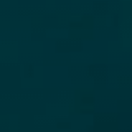
восстановить КИ после прошлых просрочек. Просрочка более 3
дней фиксируется в ПКБ и негативно отражается на истории.
Длительное уклонение от выплат может привести к взысканию
задолженности через суд.
Если раньше были просрочки в других банках или МФО — займ
по ИИН на небольшую сумму с аккуратным погашением
реально помогает улучшить скоринговый балл. Каждый
закрытый в срок займ — плюс к кредитной репутации.
Часто задаваемые вопросы про
микрокредит по ИИН