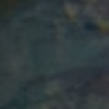
24/7
Не хотите никуда ехать — весь процесс онлайн
Что потребуется для
оформления микрозайма по
ИИН?
Чтобы получить онлайн кредит по ИИН, нужен только паспорт
и ИИН. В целом требования от Tengebai такие: