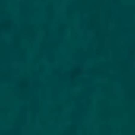
потребителей финансовых услуг
Чтобы снизить риски: не передавайте ИИН и фотографии
документов незнакомым людям и непроверенным сервисам.
Проверяйте кредитную историю через ПКБ хотя бы раз в год.
Как повысить шансы на
одобрение займа по ИИН
Чтобы повысить шансы на одобрение микрокредита по ИИН:
заполняйте анкету без ошибок и опечаток, запрашивайте сумму,
соответствующую вашей кредитной истории, закройте активные
просрочки в других МФО до подачи заявки и указывайте только