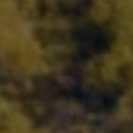
Главная
Микрокредит по ИИН
Микрокредит по ИИН
В Tengebai оформить микрокредит по ИИН можно
полностью онлайн — без визита в офис, без справок о
доходах и без залога. Укажите ИИН и паспортные
данные, пройдите верификацию, получите одобрение
и деньги на карту. Заявки принимаются круглосуточно.
Выберите сумму
50 000 ₸