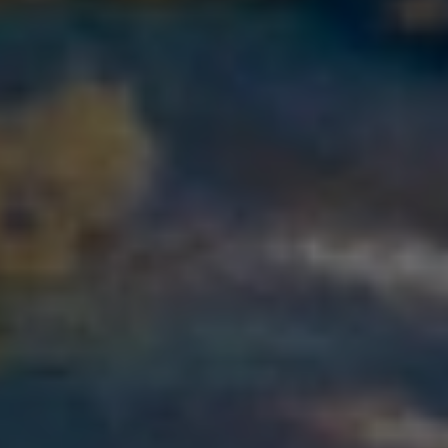
Микрокредит по ИИН — это краткосрочный займ в МФО, для
оформления которого достаточно индивидуального
идентификационного номера и удостоверения личности.
Справки о доходах, залог и поручители не нужны. Скоринг-
система проверяет заёмщика по ИИН через базу ПКБ и выносит
решение за несколько минут.
ИИН — 12-значный номер, который присвоивается каждому
гражданину Казахстана один раз и не меняется. По нему
человека можно идентифицировать в любом государственном
реестре: налоговом, пенсионном, кредитном. Именно поэтому
ИИН заменяет большой пакет банковских документов.
Когда вы подаёте заявку, система автоматически запрашивает
данные в ПКБ (Первое кредитное бюро), оценивает кредитную
нагрузку и принимает решение. Участие живого сотрудника в
базовой проверке не требуется — отсюда скорость.
Tengebai тоже может выдать такой онлайн займ без
подтверждения дохода. Для этого достаточно указать