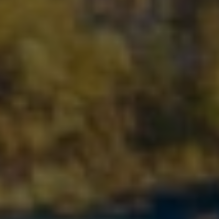
10 000 ₸
150 000 ₸
300 000 ₸
Взять микрокредит
Вы берёте
50 000 ₸
Сумма к погашению
50 362.44 ₸
* ГЭСВ от 29.3% до 45.7%, в зависимости от срока микрокредита
Ваши данные надежно защищены
Что такое микрокредит по
ИИН и как он работает