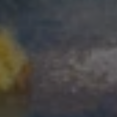
Срок
5–30 минут
От 1 дня до
одобрения
нескольких
недель
Режим
24/7, включая
Рабочие часы
работы
праздники
Плохая
Рассматриваем,
Чаще всего
кредитная
малые суммы
отказ
история
Залог /
Не нужен
Часто
поручитель
обязателен
Возраст
18–75 лет
Обычно 21–
заёмщика
65 лет