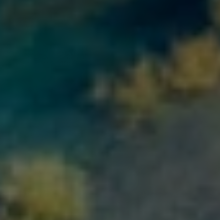
Срок займа
до 30 дней
Необходимые
Удостоверение личности
документы
+ ИИН
Способ получения
На именную
банковскую карту
Возраст заёмщика
18–75 лет
Залог / поручитель
Не требуется
Гражданство
Казахстан, регистрация
на территории РК