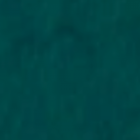
достоверные данные. Скоринг-система автоматически проверяет
каждое поле.
По пунктам:
Проверьте данные перед отправкой. Одна цифра не так в ИИН —
автоматический технический отказ, даже если всё остальное в
порядке
Соизмеряйте сумму с историей. При плохой КИ начните с 30 000–50
000 тенге — это одобряется проще, чем 200 000. После погашения
лимит вырастет
Закройте просрочки в других МФО. Активные долги снижают
скоринговый балл — лучше погасить их перед новой заявкой
Используйте именную карту. Займ переводится только на карту,
оформленную на ваше имя. Социальные и кредитные карты не
принимаются
Указывайте реальный доход. Даже неофициальный — главное, чтобы
сумма была правдоподобной относительно запрашиваемого займа