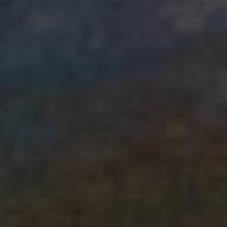
достаточно номера и реквизитов паспорта.
Займ по ИИН оформляется быстро и без лишних
проволочек. Для него не нужно собирать выписки из
банков, справки с места работы. Подтверждать доходы
для того, чтобы получить микрозайм, тоже не
требуется. Достаточно указать свой номер телефона,
номер паспорта и ИИН, и оставить заявку на сайте
МФО.
Чтобы гарантированно получить одобрение кредита,
указывать нужно только достоверные данные,
прописать их грамотно, без ошибок и опечаток. Если у
вас до этого имелись просроченные платежи, и вы
хотите улучшить свою кредитную историю, займ по
ИИН также может быть вам доступен для
перекредитования. Указывайте сумму, в которой точно
уверены, что погасите долг в срок.