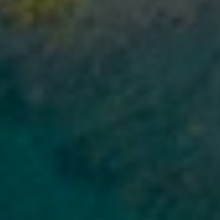
Точные параметры — ставка и доступная сумма — определяются
индивидуально после скоринга. Новые клиенты, как правило,
получают одобрение на меньшую сумму. При своевременном
погашении лимит растёт автоматически.
Как оформить микрокредит по
ИИН онлайн: пошаговая
инструкция