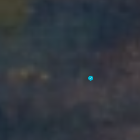
Мнение Эксперта
Дана Қайыргелді
Эксперт по финансовой грамотности Tengebai,
Генеральный директор МФО TodayFinance
Kazakhstan.
Микрокредит по ИИН - популярная услуга в МФО.
Идентификационный номер уникален и присваивается
один раз, а значит, заемщика всегда возможно найти в
нужном реестре. Поэтому для такого кредита