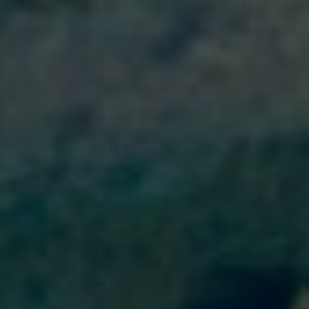
Условия микрокредита по ИИН
в Tengebai
Tengebai выдаёт микрокредиты по ИИН на сумму от 10 000 до
300 000 тенге, сроком до 30 дней. Для оформления нужны только
удостоверение личности и ИИН — залог и поручители не
требуются. Деньги зачисляются на именную банковскую карту.
Параметр
Значение
Сумма займа
от 10 000 до 300 000
тенге