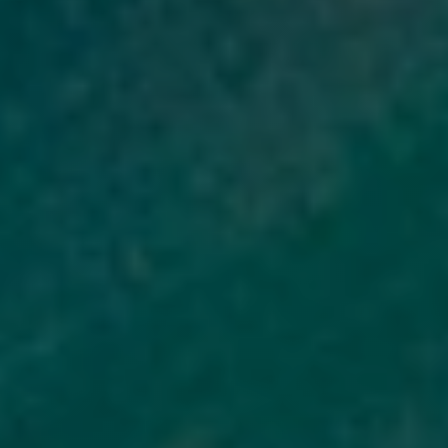
Проверить кредит и задолженность по ИИН можно через Первое
кредитное бюро или портал электронного правительства egov.kz.
На egov.kz один раз в год отчёт предоставляется бесплатно. Там
отображаются все займы и кредиты, оформленные на ваш ИИН,
текущая задолженность и история платежей.
Проверка нужна в трёх ситуациях: перед оформлением нового
займа, чтобы знать свою кредитную нагрузку; если хотите
улучшить КИ и отслеживаете динамику; или если подозреваете,
что на ваш ИИН кто-то оформил кредит без вашего ведома.
Как узнать свою кредитную историю по ИИН —
пошагово
Зайдите на egov.kz или в приложение eGov Mobile.
Авторизуйтесь через ЭЦП или биометрию.
В разделе «Услуги» найдите «Получение кредитного отчёта из ПКБ».
Запросите отчёт — первый раз в году бесплатно. В нём будут все
активные и закрытые займы на ваш ИИН, данные о просрочках и