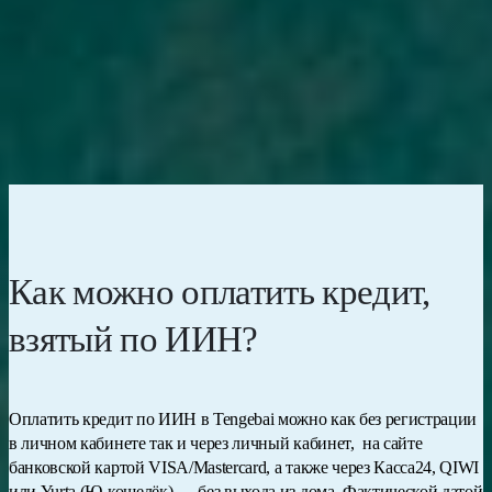
скоринговый балл.
Также можно напрямую через pkb.kz — платный подробный
отчёт с расширенной историей. По вопросам споров и жалоб —
горячая линия АРРФР: 1418.
Как можно оплатить кредит,
взятый по ИИН?
Оплатить кредит по ИИН в Tengebai можно как без регистрации
в личном кабинете так и через личный кабинет, на сайте
банковской картой VISA/Mastercard, а также через Касса24, QIWI
или Yurta (Ю-кошелёк) — без выхода из дома. Фактической датой