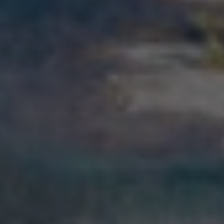
идентификационный номер в заявке.
Чем займ по ИИН отличается
от банковского кредита
Параметр
МФО Tengebai
Банк
Документы
ИИН +
Паспорт,
удостоверение
справка о
личности
доходах,
иногда залог