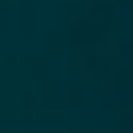
Можно ли взять кредит по ИИН в Казахстане?
Как долго рассматривается заявка на займ по
ИИН?
Какие отличия микрокредита по ИИН от
банковских кредитов?
Можно ли взять кредит через чужой ИИН?
Могу ли я взять кредит по ИНН без пенсионных
отличлений?
Как проверить займ по ИИН — есть ли у меня
долги?
Показать еще