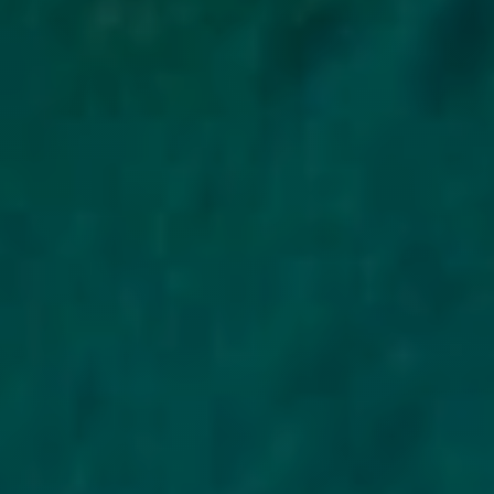
на вас всё-таки оформили чужой займ — обратитесь в ПКБ,
МФО и полицию.
Tengebai, как лицензированная МФО под регуляторным
надзором, требует при верификации: фото удостоверения
личности с двух сторон и фото заёмщика с документом в руках.
Это делает мошеннические заявки значительно сложнее.
Что делать, если обнаружили чужой займ на ваш
ИИН
Получите кредитный отчёт ПКБ — он покажет все займы по вашему
ИИН с датами и суммами
Подайте письменное заявление об оспаривании в МФО, выдавшую
займ
Обратитесь в полицию — заявление по факту мошенничества (ст. 190
УК РК)
Направьте жалобу в АРРФР РК — регулятор занимается защитой прав