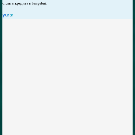
оплаты кредита в Tengebai.
Yurta
Ю-кошелек - самое удобное средство для мобильных платежей.
Чтобы оплата кредита по ИИН прошла успешно и в дальнейшем
у МФО к вам не было вопросов, соблюдайте такие
рекомендации:
Заранее уточните крайнюю дату погашения займа. Она указана в
договоре и на сайте компании.
Если доступна оплата частями - заранее спланируйте график
платежей, чтобы все деньги были внесены вовремя. Это благоприятно
повлияет на вашу кредитную историю.
Выберите самый удобный способ оплаты, который не займет у вас
много времени.
Некоторые переводы могут зачисляться на счет МФО в течение суток.