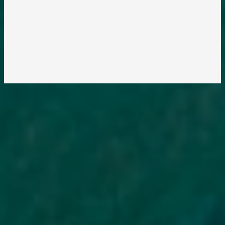
Заблаговременно выясните этот вопрос и внесите деньги заранее.
Фактической датой оплаты считается дата поступления денег на счет.
Всегда сохраняйте все квитанции и чеки об оплате.
Могут ли мошенники
оформить кредит по ИИН
Оформить кредит только по ИИН без ведома владельца в
легальных МФО под надзором АРРФР РК крайне сложно:
организации обязаны проводить верификацию личности — фото
заёмщика с паспортом в руках. Одного ИИН недостаточно. Если