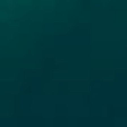
оформляйте продление заранее.
Продление займа не портит кредитную историю, если сделано
до даты просрочки. Tengebai идёт навстречу клиентам в сложных
ситуациях — главное не избегать контакта и решать вопрос
заблаговременно.
Влияют ли микрокредиты по
ИИН на кредитную историю
Да, микрокредиты по ИИН влияют на кредитную историю.
Своевременное погашение улучшает её — это один из способов