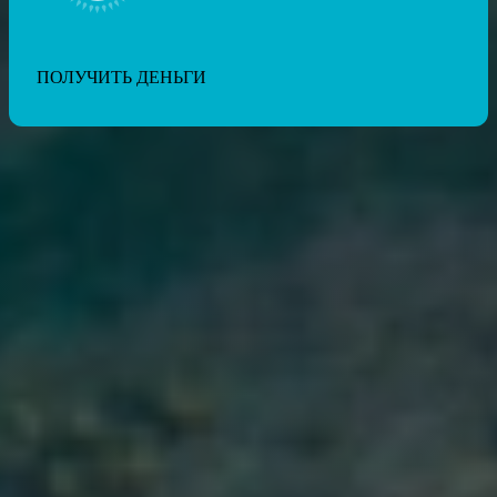
ПОЛУЧИТЬ ДЕНЬГИ
Для зачисления денег нужно указать номер вашей именной
карты. Важно учитывать, что займ выдается только на карту,
выписанную на имя заявителя. Кредиты по ИИН не
оформляются на третьих лиц. Социальные и кредитные карты
для перевода кредитных денег также не принимаются.
При регистрации каждый пользователь проходит процедуру
цифровой верификации. Для этого нужно загрузить фото
паспорта и ИИН, а также ваше фото с паспортом. На фото
должно быть видно ваше лицо и данные документов.