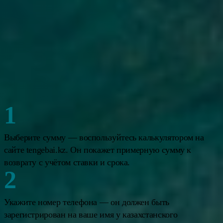
Чтобы оформить микрокредит по ИИН онлайн, нужно: выбрать
сумму на калькуляторе, ввести номер телефона, заполнить
анкету с ИИН и паспортными данными, пройти верификацию
(фото с паспортом), подписать договор через SMS-код. Деньги
поступают на карту в течение нескольких минут после
одобрения. Весь процесс занимает около 10 минут.
Каждый шаг подробнее:
Выберите сумму — воспользуйтесь калькулятором на
сайте tengebai.kz. Он покажет примерную сумму к
возврату с учётом ставки и срока.
Укажите номер телефона — он должен быть
зарегистрирован на ваше имя у казахстанского