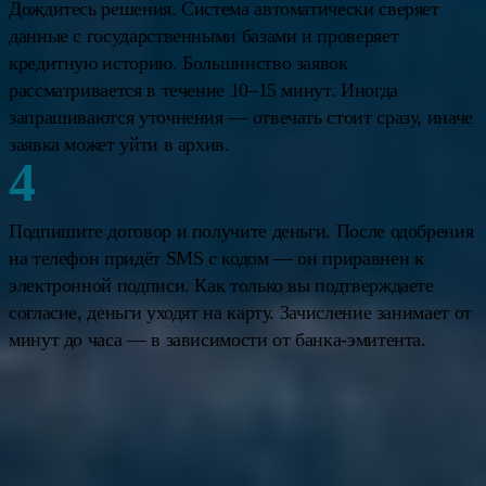
Дождитесь решения. Система автоматически сверяет
данные с государственными базами и проверяет
кредитную историю. Большинство заявок
рассматривается в течение 10–15 минут. Иногда
запрашиваются уточнения — отвечать стоит сразу, иначе
заявка может уйти в архив.
Подпишите договор и получите деньги. После одобрения
на телефон придёт SMS с кодом — он приравнен к
электронной подписи. Как только вы подтверждаете
согласие, деньги уходят на карту. Зачисление занимает от
минут до часа — в зависимости от банка-эмитента.