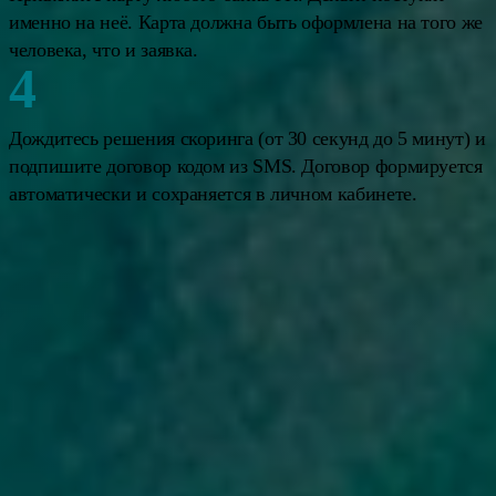
именно на неё. Карта должна быть оформлена на того же
человека, что и заявка.
Дождитесь решения скоринга (от 30 секунд до 5 минут) и
подпишите договор кодом из SMS. Договор формируется
автоматически и сохраняется в личном кабинете.
Сразу после подписания средства зачисляются на карту и
становятся доступными для любых операций.
ОТПРАВИТЬ ЗАЯВКУ