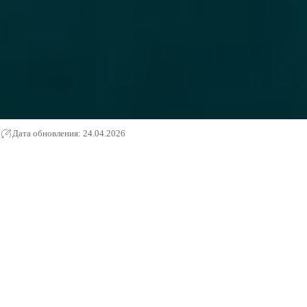
Дата обновления: 24.04.2026