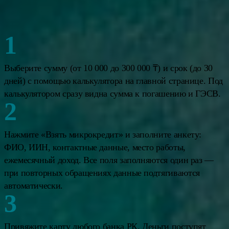
подписании — в отдельном руководстве.
Выберите сумму (от 10 000 до 300 000 ₸) и срок (до 30
дней) с помощью калькулятора на главной странице. Под
калькулятором сразу видна сумма к погашению и ГЭСВ.
Нажмите «Взять микрокредит» и заполните анкету:
ФИО, ИИН, контактные данные, место работы,
ежемесячный доход. Все поля заполняются один раз —
при повторных обращениях данные подтягиваются
автоматически.
Привяжите карту любого банка РК. Деньги поступят