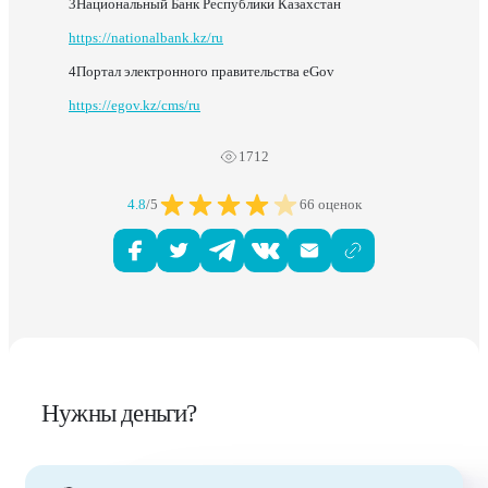
Национальный Банк Республики Казахстан
https://nationalbank.kz/ru
Портал электронного правительства eGov
https://egov.kz/cms/ru
1712
4.8
/5
66 оценок
Нужны деньги?