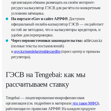
организация обязана размещать на своём интернет-
ресурсе калькулятор ГЭСВ для расчёта по конкретным
условиям заёмщика.
На портале eGov и сайте АРРФР.
Доступен
официальный онлайн-калькулятор ГЭСВ — он работает
по той же методике, что и калькуляторы кредиторов, и
удобен для перепроверки.
Через первоисточники законодательства:
adilet.zan.kz
(полные тексты постановлений)
и
gov.kz/memleket/entities/ardfm
(пресс-центр и приказы
регулятора).
ГЭСВ на Tengebai: как мы
рассчитываем ставку
Tengebai — лицензированная микрофинансовая
организация (см. подробнее в материале
что такое МФО
),
работающая по правилам АРРФР. На каждом продукте