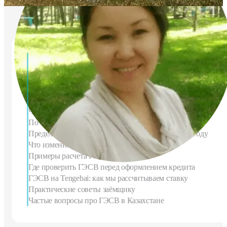
Содержание
Что такое ГЭСВ простыми словами
Чем эффективная ставка отличается от номинальной
Что входит в расчёт ГЭСВ
По какой формуле считается ГЭСВ?
Предельные значения ГЭСВ в Казахстане в 2026 году
Что изменилось в 2025–2026 годах
Примеры расчета ГЭСВ
Где проверить ГЭСВ перед оформлением кредита
ГЭСВ на Tengebai: как мы рассчитываем ставку
Практические советы заёмщику
Частые вопросы про ГЭСВ в Казахстане