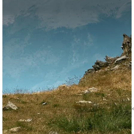
Кредиты
Финансовая грамотность
Время прочтения
8 минут
Что такое ГЭСВ и как её
рассчитать в 2026 году
Дана Қайыргелді
Эксперт по финансовой грамотности, Генеральный директор МФ
TodayFinance Kazakhstan.
09.05.2024
27.04.2026
1712
4.8