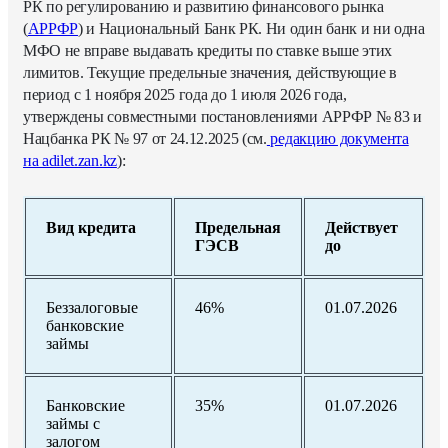
РК по регулированию и развитию финансового рынка
(
АРРФР
) и Национальный Банк РК. Ни один банк и ни одна
МФО не вправе выдавать кредиты по ставке выше этих
лимитов. Текущие предельные значения, действующие в
период с 1 ноября 2025 года до 1 июля 2026 года,
утверждены совместными постановлениями АРРФР № 83 и
Нацбанка РК № 97 от 24.12.2025 (см.
редакцию документа
на adilet.zan.kz
):
Вид кредита
Предельная
Действует
ГЭСВ
до
Беззалоговые
46%
01.07.2026
банковские
займы
Банковские
35%
01.07.2026
займы с
залогом