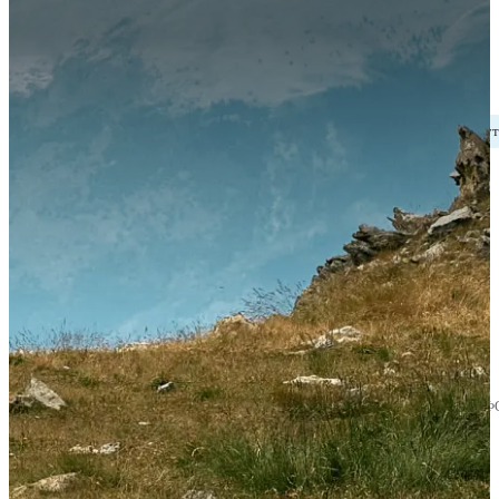
размеры и расчёты
Финансы
Время прочтения
14 минут
МРП и МЗП в Казахстане в 2026
году: актуальные размеры и
расчёты
Дана Қайыргелді
Эксперт по финансовой грамотности, Генеральный директор МФ
TodayFinance Kazakhstan.
27.08.2024
07.05.2026
607
4.7