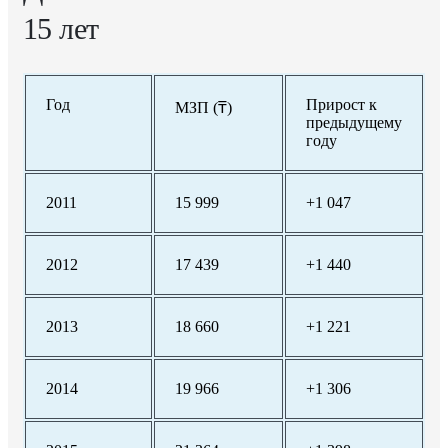
15 лет
Год
Прирост к
МЗП (₸)
предыдущему
году
2011
15 999
+1 047
2012
17 439
+1 440
2013
18 660
+1 221
2014
19 966
+1 306