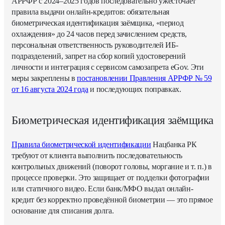
АРРФР с 2024–2025 годов последовательно ужесточает
правила выдачи онлайн-кредитов: обязательная
биометрическая идентификация заёмщика, «период
охлаждения» до 24 часов перед зачислением средств,
персональная ответственность руководителей ИБ-
подразделений, запрет на сбор копий удостоверений
личности и интеграция с сервисом самозапрета eGov. Эти
меры закреплены в
постановлении Правления АРРФР № 59
от 16 августа 2024 года
и последующих поправках.
Биометрическая идентификация заёмщика
Правила биометрической идентификации
Нацбанка РК
требуют от клиента выполнить последовательность
контрольных движений (поворот головы, моргание и т. п.) в
процессе проверки. Это защищает от подделки фотографии
или статичного видео. Если банк/МФО выдал онлайн-
кредит без корректно проведённой биометрии — это прямое
основание для списания долга.