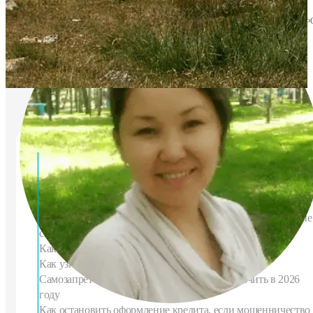
Эксперт по финансовой грамотности, Генеральный директор МФ
TodayFinance Kazakhstan.
08.01.2026
23.04.2026
865
5
Содержание
Могут ли мошенники оформить кредит без вашего ведома
Как мошенники могут взять кредит на ваше имя: основные
схемы
Как мошенники оформляют кредит по телефону
Как узнать, что на меня оформлен кредит
Самозапрет на кредиты через eGov: как включить в 2026
году
Как остановить оформление кредита, если мошенничество