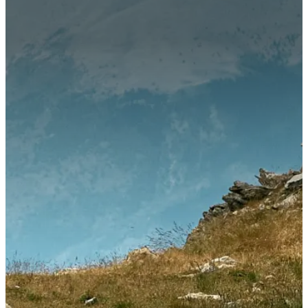
Казахстане: что делать, если мошенники оформили
займ — 2026
Кредиты
Финансовая грамотность
Время прочтения
16 минут
Могут ли оформить кредит без
моего ведома в Казахстане: что
делать, если мошенники
оформили займ — 2026
Дана Қайыргелді