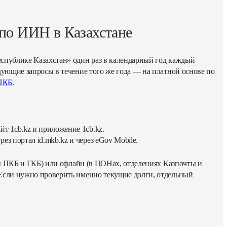
по ИИН в Казахстане
спублике Казахстан» один раз в календарный год каждый
ующие запросы в течение того же года — на платной основе по
ПКБ
.
т 1cb.kz и приложение 1cb.kz.
з портал id.mkb.kz и через eGov Mobile.
ты ПКБ и ГКБ) или офлайн (в ЦОНах, отделениях Казпочты и
Если нужно проверить именно текущие долги, отдельный