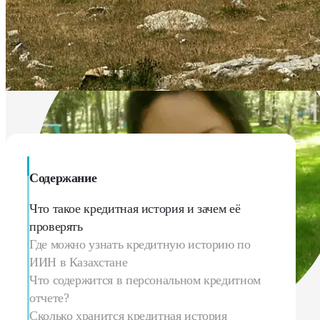
Дана Қайыргелді
Эксперт по финансовой грамотности, Генеральный директор 
Даже
повл
Содержание
кред
Что такое кредитная история и зачем её
проверять
Где можно узнать кредитную историю по
ИИН в Казахстане
Что содержится в персональном кредитном
отчете?
Сколько хранится кредитная история