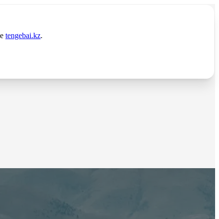
те
tengebai.kz
.