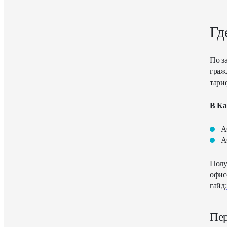
Гд
По з
граж
тари
В Ка
А
А
Полу
офис
гайд:
Пер