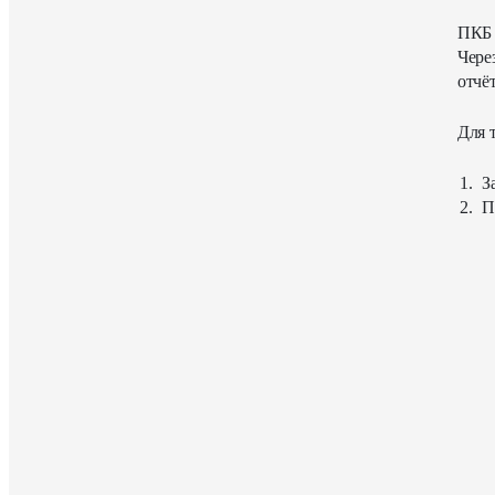
ПКБ 
Чере
отчё
Для 
З
П