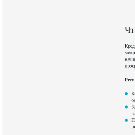
Чт
Кред
микр
начи
прос
Регу
К
о
З
в
П
п