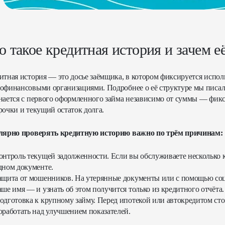
о такое кредитная история и зачем е
итная история — это досье заёмщика, в котором фиксируется испол
офинансовыми организациями. Подробнее о её структуре мы писали
нается с первого оформленного займа независимо от суммы — фикс
рочки и текущий остаток долга.
лярно проверять кредитную историю важно по трём причинам:
онтроль текущей задолженности. Если вы обслуживаете несколько к
дном документе.
ащита от мошенников. На утерянные документы или с помощью со
аше имя — и узнать об этом получится только из кредитного отчёта.
одготовка к крупному займу. Перед ипотекой или автокредитом стои
оработать над улучшением показателей.